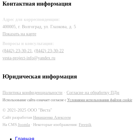
Контактная информация
Адрес для корреспонденции:
400005, г. Волгоград, ул. Глазкова, д. 5
Показать на карте
Вопросы и консультация:
(8442) 23-30-21
,
(8442) 23-30-22
vesta-project-info@yandex.ru
Юридическая информация
Политика конфиденциальности
·
Согласие на обработку ПДн
Использование сайта означает согласие с
Условиями использования файлов cookie
© 2021-2025 ООО "Веста"
Сайт разработан
Никишенко Алексеем
На CMS
Joomla
· Некоторые изображения:
Freepik
Главная