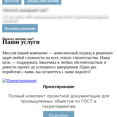
Все услуги
Заказать консультацию
Почему выбирают нас?
15+ лет опыта | 200+ реализованных проектов | Гарантия прохождения
экспертиз
Подробнее о компании
Почему именно мы?
Наши услуги
Миссия нашей компании — комплексный подход к решению
задач любой сложности на всех этапах строительства. Наша
цель — поддержать Заказчика в любых обстоятельствах и
довести проект до успешного завершения. Один раз
поработав с нами, вы останетесь с нами надолго!
Проектирование
Полный комплект проектной документации для
промышленных объектов по ГОСТ и
техрегламентам
Подробнее