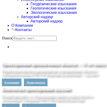
Геодезические изыскания
Геологические изыскания
Экологические изыскания
Авторский надзор
Авторский надзор
О Компании
">
Контакты
Поиск
Проектирование промышленных объектов — 15 лет опыта
Разрабатываем проекты для гражданских и промышленных объектов с
соблюдением сроков и ГОСТ. От концепции до реализации — под ключ.
О компании
Наши проекты
Комплексное проектирование под ключ
Полный цикл работ: от сбора исходных данных до ввода объекта в
эксплуатацию. Соблюдение ГОСТ, СП и экологических норм.